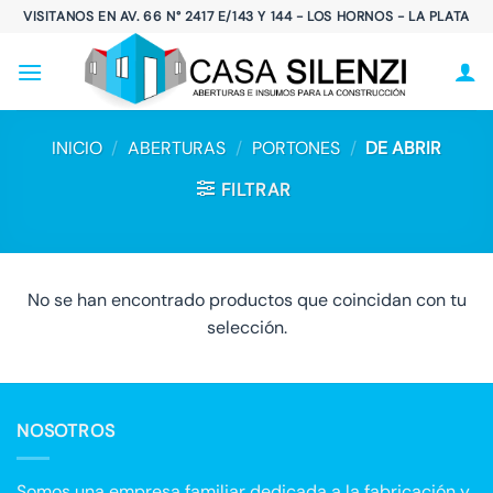
Saltar
VISITANOS EN AV. 66 N° 2417 E/143 Y 144 - LOS HORNOS - LA PLATA
al
contenido
INICIO
/
ABERTURAS
/
PORTONES
/
DE ABRIR
FILTRAR
No se han encontrado productos que coincidan con tu
selección.
NOSOTROS
Somos una empresa familiar dedicada a la fabricación y