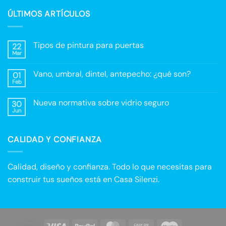
ÚLTIMOS ARTÍCULOS
Tipos de pintura para puertas
22
Mar
No
hay
comentarios
Vano, umbral, dintel, antepecho: ¿qué son?
01
en
Tipos
Feb
No
de
hay
pintura
comentarios
para
Nueva normativa sobre vidrio seguro
30
en
puertas
Vano,
Jun
No
umbral,
hay
dintel,
comentarios
antepecho:
en
¿qué
CALIDAD Y CONFIANZA
Nueva
son?
normativa
sobre
vidrio
seguro
Calidad, diseño y confianza. Todo lo que necesitas para
construir tus sueños está en Casa Silenzi.
Visa
PayPal
MasterCard
Cash
Maestro