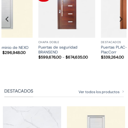
CHAPA DOBLE
DESTACADOS
Puertas de seguridad
Puertas PLAC- FULL de
BRANSEND
PlacCorr
Rango
$
599,676.00
-
$
674,635.00
$
339,264.00
de
precios:
desde
$599,676.00
hasta
$674,635.00
DESTACADOS
Ver todos los productos