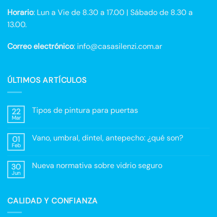
Horario
: Lun a Vie de 8.30 a 17.00 | Sábado de 8.30 a
13.00.
Correo electrónico
: info@casasilenzi.com.ar
ÚLTIMOS ARTÍCULOS
Tipos de pintura para puertas
22
Mar
No
hay
comentarios
Vano, umbral, dintel, antepecho: ¿qué son?
01
en
Tipos
Feb
No
de
hay
pintura
comentarios
para
Nueva normativa sobre vidrio seguro
30
en
puertas
Vano,
Jun
No
umbral,
hay
dintel,
comentarios
antepecho:
en
¿qué
CALIDAD Y CONFIANZA
Nueva
son?
normativa
sobre