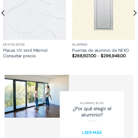
DESTACADOS
ALUMINIO
Placas UV símil Mármol
Puertas de aluminio de NEXO
Rango
Consultar precio
$
268,507.00
-
$
296,948.00
de
precio
desde
$268,
hasta
$296,
ALUMINIO BLOG
¿Por qué elegir el
aluminio?
LEER MÁS