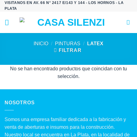
VISITANOS EN AV. 66 N° 2417 E/143 Y 144 - LOS HORNOS - LA
Saltar
PLATA
al
contenido
INICIO
/
PINTURAS
/
LATEX
FILTRAR
No se han encontrado productos que coincidan con tu
selección.
NOSOTROS
Somos una empresa familiar dedicada a la fabricación y
venta de aberturas e insumos para la construcción.
Nuestro local se encuentra en La Plata, en la localidad de