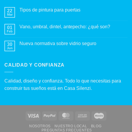
Tipos de pintura para puertas
22
Mar
No
hay
comentarios
Vano, umbral, dintel, antepecho: ¿qué son?
01
en
Feb
Tipos
No
de
hay
pintura
comentarios
Nueva normativa sobre vidrio seguro
para
30
en
puertas
Jun
Vano,
No
umbral,
hay
dintel,
comentarios
antepecho:
en
¿qué
CALIDAD Y CONFIANZA
Nueva
son?
normativa
sobre
vidrio
Calidad, diseño y confianza. Todo lo que necesitas para
seguro
construir tus sueños está en Casa Silenzi.
Visa
PayPal
MasterCard
Cash
Maestro
On
NOSOTROS
NUESTRO LOCAL
BLOG
Delivery
PREGUNTAS FRECUENTES