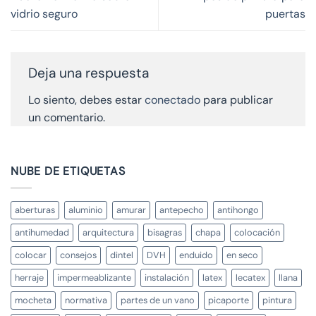
vidrio seguro
puertas
Deja una respuesta
Lo siento, debes estar
conectado
para publicar
un comentario.
NUBE DE ETIQUETAS
aberturas
aluminio
amurar
antepecho
antihongo
antihumedad
arquitectura
bisagras
chapa
colocación
colocar
consejos
dintel
DVH
enduido
en seco
herraje
impermeablizante
instalación
latex
lecatex
llana
mocheta
normativa
partes de un vano
picaporte
pintura