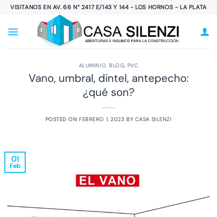
Saltar
VISITANOS EN AV. 66 N° 2417 E/143 Y 144 - LOS HORNOS - LA PLATA
al
contenido
ALUMINIO
,
BLOG
,
PVC
Vano, umbral, dintel, antepecho:
¿qué son?
POSTED ON
FEBRERO 1, 2023
BY
CASA SILENZI
01
Feb