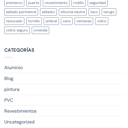
premarco
puerta
revestimiento
rodillo
seguridad
sellado perimetral
sellador
silicona neutra
taco
tarugo
texturado
tornillo
umbral
vano
ventanas
vidrio
vidrio seguro
vivienda
CATEGORÍAS
Aluminio
Blog
pintura
PVC
Revestimientos
Uncategorized