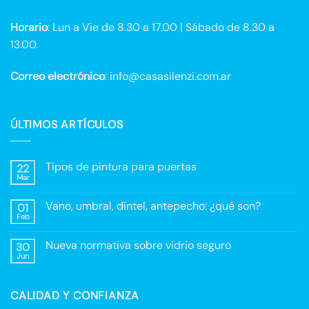
Horario
: Lun a Vie de 8.30 a 17.00 | Sábado de 8.30 a
13.00.
Correo electrónico
: info@casasilenzi.com.ar
ÚLTIMOS ARTÍCULOS
Tipos de pintura para puertas
22
Mar
No
hay
comentarios
Vano, umbral, dintel, antepecho: ¿qué son?
01
en
Tipos
Feb
No
de
hay
pintura
comentarios
para
Nueva normativa sobre vidrio seguro
30
en
puertas
Vano,
Jun
No
umbral,
hay
dintel,
comentarios
antepecho:
en
¿qué
CALIDAD Y CONFIANZA
Nueva
son?
normativa