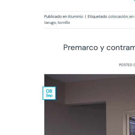
Publicado en
Aluminio
|
Etiquetado
colocación
,
en
tarugo
,
tornillo
Premarco y contram
POSTED
08
Sep