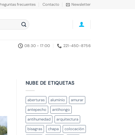
Preguntas frecuentes
Contacto
Newsletter
08:30 - 17:00
221-450-8756
NUBE DE ETIQUETAS
aberturas
aluminio
amurar
antepecho
antihongo
antihumedad
arquitectura
bisagras
chapa
colocación