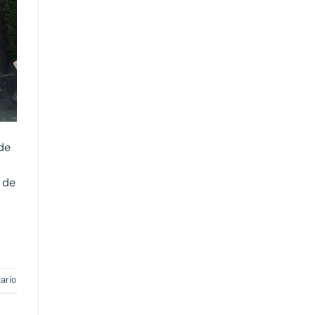
 de
 de
ario