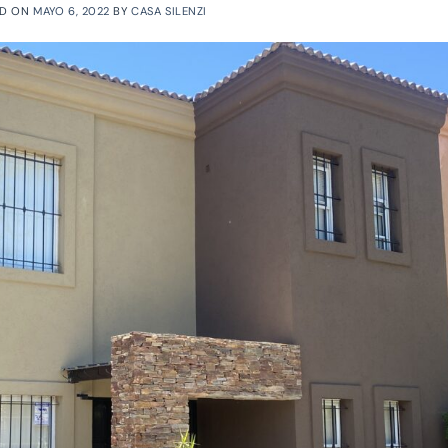
ED ON
MAYO 6, 2022
BY
CASA SILENZI