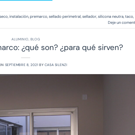
 seco
,
instalación
,
premarco
,
sellado perimetral
,
sellador
,
silicona neutra
,
taco
,
Deje un coment
ALUMINIO
,
BLOG
arco: ¿qué son? ¿para qué sirven?
 ON
SEPTIEMBRE 8, 2021
BY
CASA SILENZI