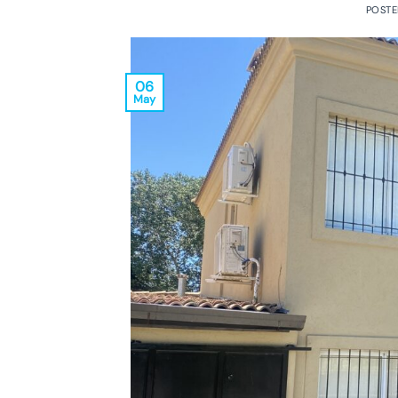
POST
06
May