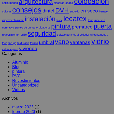
colocación
arquitectura
antihumedad
bisagras
chapa
consejos
DVH
dintel
en seco
colocar
enduido
herraje
lecatex
instalación
impermeablizante
latex
llana
mocheta
pintura
puerta
premarco
normativa
partes de un vano
picaporte
seguridad
revestimiento
rodillo
sellado perimetral
sellador
silicona neutra
vidrio
vano
umbral
ventanas
taco
tarugo
texturado
tornillo
vivienda
vidrio seguro
Categorías
Aluminio
Blog
pintura
PVC
Revestimientos
Uncategorized
Vidrios
Archivos
marzo 2023
(1)
febrero 2023
(1)