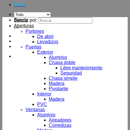
Menú
Tienda
Buscar por:
Aberturas
Portones
De abrir
Levadizos
Puertas
Exterior
Aluminio
Chapa doble
Libre mantenimiento
Seguridad
Chapa simple
Madera
Pivotante
Interior
Madera
PVC
Ventanas
Aluminio
Aireadores
Corredizas