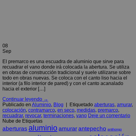
08
Sep
El premarco es una escuadra de aluminio que sirve para
recuadrar el vano donde irá colocada la abertura. Se utiliza
en obras de construcción tradicional y suele utilizarse sobre
todo en obras nuevas. Se coloca con el canto liso hacia el
interior (a filo interior de pared) y con el canto acanalado
hacia el exterior […]
Continuar leyendo
→
Publicado en
Aluminio
,
Blog
|
Etiquetado
aberturas
,
amurar
,
colocación
,
contramarco
,
en seco
,
medidas
,
premarco
,
recuadrar
,
revocar
,
terminaciones
,
vano
Deje un comentario
Nube de Etiquetas
aluminio
aberturas
amurar
antepecho
antihongo