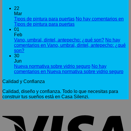
22
Mar
Tipos de pintura para puertas
No hay comentarios
en
Tipos de pintura para puertas
01
Feb
Vano, umbral, dintel, antepecho: ¿qué son?
No hay
comentarios
en Vano, umbral, dintel, antepecho: ¿qué
son?
30
Jun
Nueva normativa sobre vidrio seguro
No hay
comentarios
en Nueva normativa sobre vidrio seguro
Calidad y Confianza
Calidad, diseño y confianza. Todo lo que necesitas para
construir tus sueños está en Casa Silenzi.