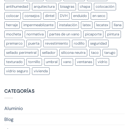
antihumedad
arquitectura
bisagras
chapa
colocación
colocar
consejos
dintel
DVH
enduido
en seco
herraje
impermeablizante
instalación
latex
lecatex
llana
mocheta
normativa
partes de un vano
picaporte
pintura
premarco
puerta
revestimiento
rodillo
seguridad
sellado perimetral
sellador
silicona neutra
taco
tarugo
texturado
tornillo
umbral
vano
ventanas
vidrio
vidrio seguro
vivienda
CATEGORÍAS
Aluminio
Blog