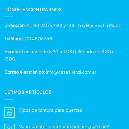
DÓNDE ENCONTRARNOS
Dirección:
Av. 66 2417 e/143 y 144 | Los Hornos, La Plata.
Teléfono:
221 4508756
Horario
: Lun a Vie de 8.30 a 17.00 | Sábado de 8.30 a
13.00.
Correo electrónico
: info@casasilenzi.com.ar
ÚLTIMOS ARTÍCULOS
Tipos de pintura para puertas
22
Mar
No
hay
comentarios
Vano, umbral, dintel, antepecho: ¿qué son?
01
en