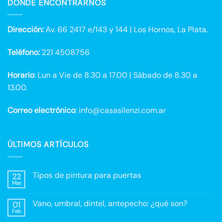
DÓNDE ENCONTRARNOS
Dirección:
Av. 66 2417 e/143 y 144 | Los Hornos, La Plata.
Teléfono:
221 4508756
Horario
: Lun a Vie de 8.30 a 17.00 | Sábado de 8.30 a
13.00.
Correo electrónico
: info@casasilenzi.com.ar
ÚLTIMOS ARTÍCULOS
Tipos de pintura para puertas
22
Mar
No
hay
comentarios
Vano, umbral, dintel, antepecho: ¿qué son?
01
en
Tipos
Feb
No
de
hay