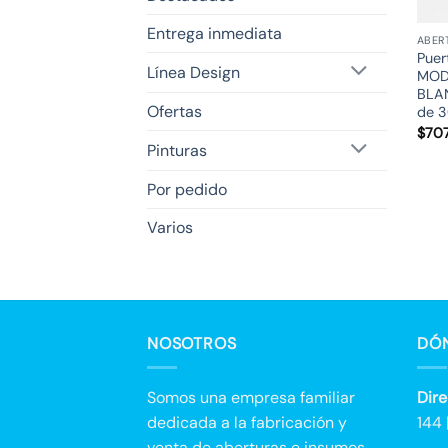
Entrega inmediata
ABER
Puer
Línea Design
MOD
BLA
Ofertas
de 3
$
707
Pinturas
Por pedido
Varios
NOSOTROS
DÓ
Somos una empresa familiar
Dire
dedicada a la fabricación y
144 
venta de aberturas e insumos