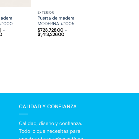
EXTERIOR
madera
Puerta de madera
#1000
MODERNA #1005
0
-
$
723,728.00
-
Rango
Rango
00
$
1,413,226.00
de
de
precios:
precios:
desde
desde
$723,728.00
$723,728.00
hasta
hasta
$1,413,226.00
$1,413,226.00
CALIDAD Y CONFIANZA
Calidad, diseño y confianza.
Todo lo que necesitas para
construir tus sueños está en