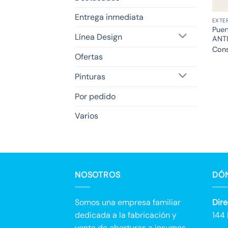
Entrega inmediata
EXTE
Puer
Línea Design
ANT
Cons
Ofertas
Pinturas
Por pedido
Varios
NOSOTROS
DÓ
Somos una empresa familiar
Dire
dedicada a la fabricación y
144 
venta de aberturas e insumos