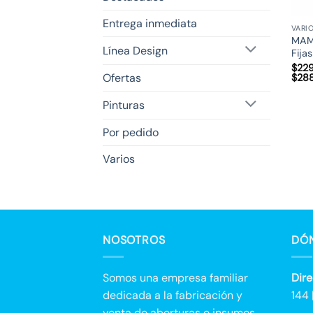
Entrega inmediata
VARI
MAM
Línea Design
Fija
$
229
Ofertas
$
288
Pinturas
Por pedido
Varios
NOSOTROS
DÓ
Somos una empresa familiar
Dire
dedicada a la fabricación y
144 
venta de aberturas e insumos