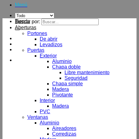
Menú
Tienda
Buscar por:
Aberturas
Portones
De abrir
Levadizos
Puertas
Exterior
Aluminio
Chapa doble
Libre mantenimiento
Seguridad
Chapa simple
Madera
Pivotante
Interior
Madera
PVC
Ventanas
Aluminio
Aireadores
Corredizas