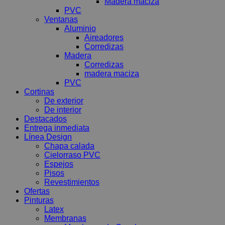
Madera maciza
PVC
Ventanas
Aluminio
Aireadores
Corredizas
Madera
Corredizas
madera maciza
PVC
Cortinas
De exterior
De interior
Destacados
Entrega inmediata
Línea Design
Chapa calada
Cielorraso PVC
Espejos
Pisos
Revestimientos
Ofertas
Pinturas
Latex
Membranas