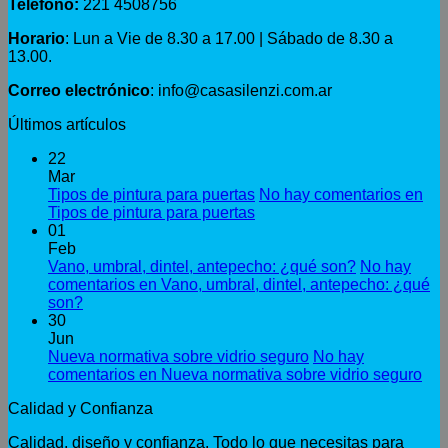
Teléfono:
221 4508756
Horario
: Lun a Vie de 8.30 a 17.00 | Sábado de 8.30 a
13.00.
Correo electrónico
: info@casasilenzi.com.ar
Últimos artículos
22
Mar
Tipos de pintura para puertas
No hay comentarios
en
Tipos de pintura para puertas
01
Feb
Vano, umbral, dintel, antepecho: ¿qué son?
No hay
comentarios
en Vano, umbral, dintel, antepecho: ¿qué
son?
30
Jun
Nueva normativa sobre vidrio seguro
No hay
comentarios
en Nueva normativa sobre vidrio seguro
Calidad y Confianza
Calidad, diseño y confianza. Todo lo que necesitas para