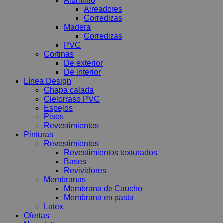
Aluminio
Aireadores
Corredizas
Madera
Corredizas
PVC
Cortinas
De exterior
De interior
Línea Design
Chapa calada
Cielorraso PVC
Espejos
Pisos
Revestimientos
Pinturas
Revestimientos
Revestimientos texturados
Bases
Revividores
Membranas
Membrana de Caucho
Membrana en pasta
Latex
Ofertas