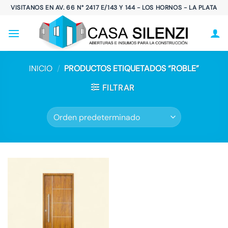
Saltar
VISITANOS EN AV. 66 N° 2417 E/143 Y 144 - LOS HORNOS - LA PLATA
al
contenido
INICIO
/
PRODUCTOS ETIQUETADOS “ROBLE”
FILTRAR