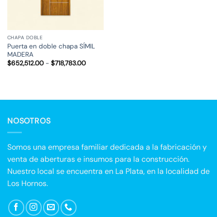
CHAPA DOBLE
Puerta en doble chapa SÍMIL
MADERA
Rango
$
652,512.00
-
$
718,783.00
de
precios:
desde
$652,512.00
hasta
$718,783.00
NOSOTROS
Somos una empresa familiar dedicada a la fabricación y
venta de aberturas e insumos para la construcción.
Nuestro local se encuentra en La Plata, en la localidad de
Los Hornos.