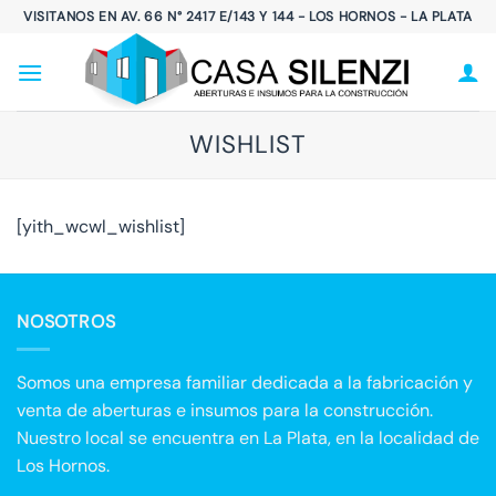
Saltar
VISITANOS EN AV. 66 N° 2417 E/143 Y 144 - LOS HORNOS - LA PLATA
al
contenido
WISHLIST
[yith_wcwl_wishlist]
NOSOTROS
Somos una empresa familiar dedicada a la fabricación y
venta de aberturas e insumos para la construcción.
Nuestro local se encuentra en La Plata, en la localidad de
Los Hornos.