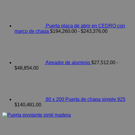
Puerta placa de abrir en CEDRO con
Rango
marco de chapa
$
194,260.00
-
$
243,376.00
de
precios:
desde
$194,260.00
hasta
Aireador de aluminio
$
27,512.00
-
$243,376.00
Rango
$
48,854.00
de
precios:
desde
$27,512.00
hasta
80 x 200 Puerta de chapa simple 925
$48,854.00
$
140,481.00