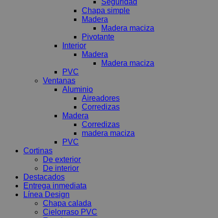
Seguridad
Chapa simple
Madera
Madera maciza
Pivotante
Interior
Madera
Madera maciza
PVC
Ventanas
Aluminio
Aireadores
Corredizas
Madera
Corredizas
madera maciza
PVC
Cortinas
De exterior
De interior
Destacados
Entrega inmediata
Línea Design
Chapa calada
Cielorraso PVC