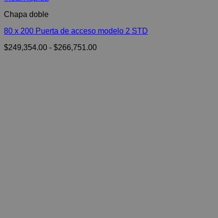
Chapa doble
80 x 200 Puerta de acceso modelo 2 STD
Rango
$
249,354.00
-
$
266,751.00
de
precios:
desde
$249,354.00
hasta
$266,751.00