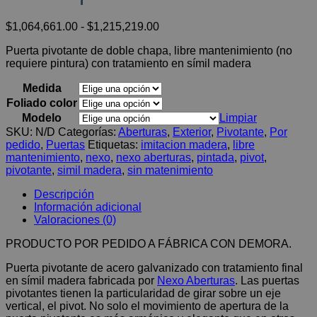
Rango
$
1,064,661.00
-
$
1,215,219.00
de
Puerta pivotante de doble chapa, libre mantenimiento (no
precios:
requiere pintura) con tratamiento en símil madera
desde
$1,064,661.00
Medida
hasta
$1,215,219.00
Foliado color
Modelo
Limpiar
SKU:
N/D
Categorías:
Aberturas
,
Exterior
,
Pivotante
,
Por
pedido
,
Puertas
Etiquetas:
imitacion madera
,
libre
mantenimiento
,
nexo
,
nexo aberturas
,
pintada
,
pivot
,
pivotante
,
simil madera
,
sin matenimiento
Descripción
Información adicional
Valoraciones (0)
PRODUCTO POR PEDIDO A FÁBRICA CON DEMORA.
Puerta pivotante de acero galvanizado con tratamiento final
en símil madera fabricada por
Nexo Aberturas
. Las puertas
pivotantes tienen la particularidad de girar sobre un eje
vertical, el pivot. No solo el movimiento de apertura de la