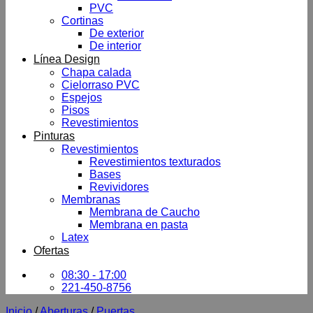
PVC
Cortinas
De exterior
De interior
Línea Design
Chapa calada
Cielorraso PVC
Espejos
Pisos
Revestimientos
Pinturas
Revestimientos
Revestimientos texturados
Bases
Revividores
Membranas
Membrana de Caucho
Membrana en pasta
Latex
Ofertas
08:30 - 17:00
221-450-8756
Inicio
/
Aberturas
/
Puertas