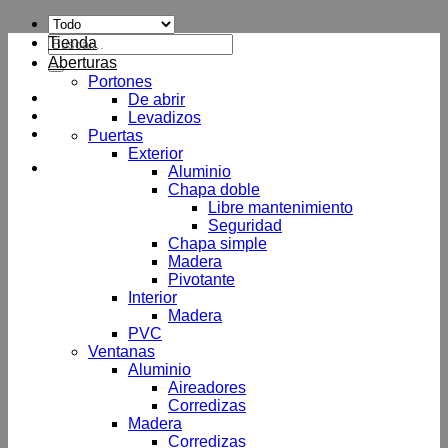
Buscar
Tienda
por:
Aberturas
Portones
De abrir
Levadizos
Puertas
Exterior
Aluminio
Chapa doble
Libre mantenimiento
Seguridad
Chapa simple
Madera
Pivotante
Interior
Madera
PVC
Ventanas
Aluminio
Aireadores
Corredizas
Madera
Corredizas