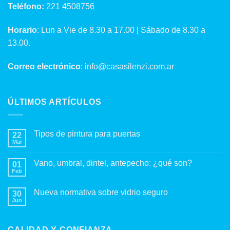
Teléfono:
221 4508756
Horario
: Lun a Vie de 8.30 a 17.00 | Sábado de 8.30 a
13.00.
Correo electrónico
: info@casasilenzi.com.ar
ÚLTIMOS ARTÍCULOS
Tipos de pintura para puertas
22
Mar
No
hay
comentarios
Vano, umbral, dintel, antepecho: ¿qué son?
01
en
Tipos
Feb
No
de
hay
pintura
comentarios
para
Nueva normativa sobre vidrio seguro
30
en
puertas
Vano,
Jun
No
umbral,
hay
dintel,
comentarios
antepecho:
en
¿qué
CALIDAD Y CONFIANZA
Nueva