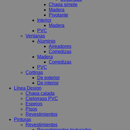
Chapa simple
Madera
Pivotante
Interior
Madera
PVC
Ventanas
Aluminio
Aireadores
Corredizas
Madera
Corredizas
PVC
Cortinas
De exterior
De interior
Línea Design
Chapa calada
Cielorraso PVC
Espejos
Pisos
Revestimientos
Pinturas
Revestimientos
Revestimientos texturados