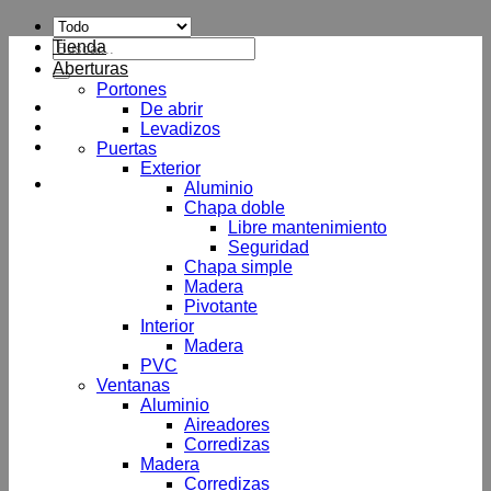
Buscar
Tienda
por:
Aberturas
Portones
De abrir
Levadizos
Puertas
Exterior
Aluminio
Chapa doble
Libre mantenimiento
Seguridad
Chapa simple
Madera
Pivotante
Interior
Madera
PVC
Ventanas
Aluminio
Aireadores
Corredizas
Madera
Corredizas