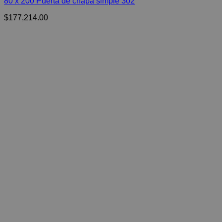
80 x 200 Puerta de chapa simple 302
$
177,214.00