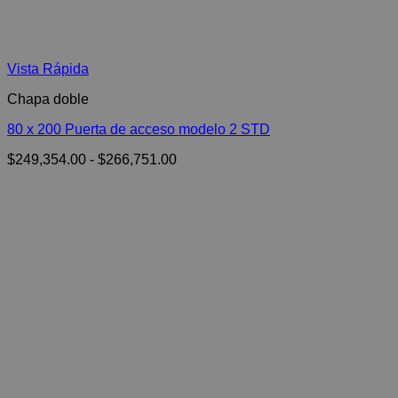
Vista Rápida
Chapa doble
80 x 200 Puerta de acceso modelo 2 STD
Rango
$
249,354.00
-
$
266,751.00
de
precios:
desde
$249,354.00
hasta
$266,751.00