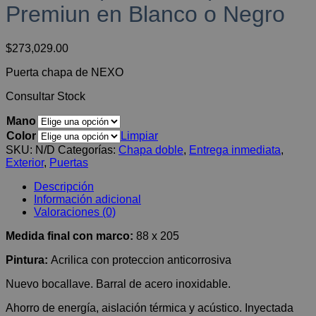
$283,568.00
Premiun en Blanco o Negro
$
273,029.00
Puerta chapa de NEXO
Consultar Stock
Mano
Color
Limpiar
SKU:
N/D
Categorías:
Chapa doble
,
Entrega inmediata
,
Exterior
,
Puertas
Descripción
Información adicional
Valoraciones (0)
Medida final con marco:
88 x 205
Pintura:
Acrilica con proteccion anticorrosiva
Nuevo bocallave. Barral de acero inoxidable.
Ahorro de energía, aislación térmica y acústico. Inyectada