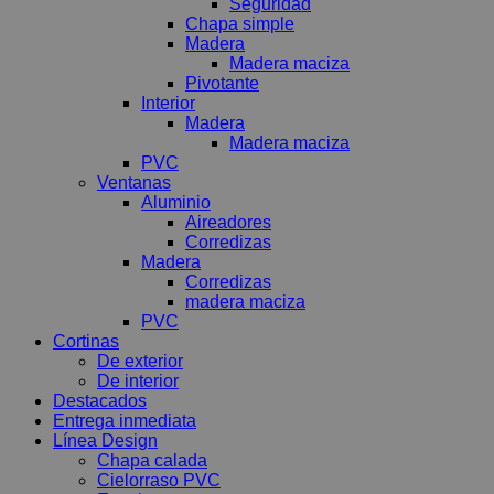
Seguridad
Chapa simple
Madera
Madera maciza
Pivotante
Interior
Madera
Madera maciza
PVC
Ventanas
Aluminio
Aireadores
Corredizas
Madera
Corredizas
madera maciza
PVC
Cortinas
De exterior
De interior
Destacados
Entrega inmediata
Línea Design
Chapa calada
Cielorraso PVC