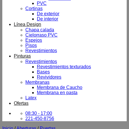
PVC
Cortinas
De exterior
De interior
Línea Design
Chapa calada
Cielorraso PVC
Espejos
Pisos
Revestimientos
Pinturas
Revestimientos
Revestimientos texturados
Bases
Revividores
Membranas
Membrana de Caucho
Membrana en pasta
Latex
Ofertas
08:30 - 17:00
221-450-8756
Inicio
/
Aberturas
/
Puertas