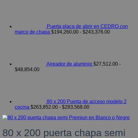
Puerta placa de abrir en CEDRO con
Rango
marco de chapa
$
194,260.00
-
$
243,376.00
de
precios:
desde
$194,260.00
hasta
Aireador de aluminio
$
27,512.00
-
$243,376.00
Rango
$
48,854.00
de
precios:
desde
$27,512.00
hasta
80 x 200 Puerta de acceso modelo 2
$48,854.00
Rango
cocina
$
263,852.00
-
$
283,568.00
de
precios:
desde
$263,852.00
80 x 200 puerta chapa semi
hasta