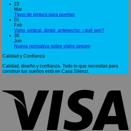
22
Mar
No
Tipos de pintura para puertas
hay
01
comentarios
Feb
en
No
Vano, umbral, dintel, antepecho: ¿qué son?
Tipos
hay
30
de
comentarios
Jun
pintura
en
No
Nueva normativa sobre vidrio seguro
para
Vano,
hay
Calidad y Confianza
puertas
umbral,
comentarios
en
dintel,
Calidad, diseño y confianza. Todo lo que necesitas para
Nueva
antepecho:
construir tus sueños está en Casa Silenzi.
normativa
¿qué
sobre
son?
V
vidrio
seguro