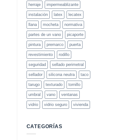
herraje
impermeablizante
instalación
latex
lecatex
llana
mocheta
normativa
partes de un vano
picaporte
pintura
premarco
puerta
revestimiento
rodillo
seguridad
sellado perimetral
sellador
silicona neutra
taco
tarugo
texturado
tornillo
umbral
vano
ventanas
vidrio
vidrio seguro
vivienda
CATEGORÍAS