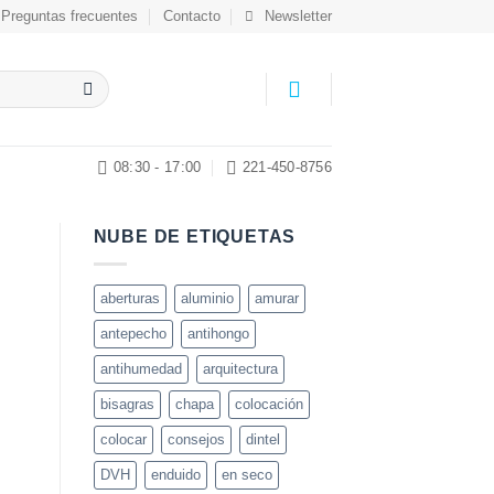
Preguntas frecuentes
Contacto
Newsletter
08:30 - 17:00
221-450-8756
NUBE DE ETIQUETAS
aberturas
aluminio
amurar
antepecho
antihongo
antihumedad
arquitectura
bisagras
chapa
colocación
colocar
consejos
dintel
DVH
enduido
en seco