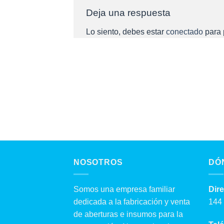
Deja una respuesta
Lo siento, debes estar
conectado
para 
NOSOTROS
DÓ
Somos una empresa familiar
Dir
dedicada a la fabricación y venta
144 
de aberturas e insumos para la