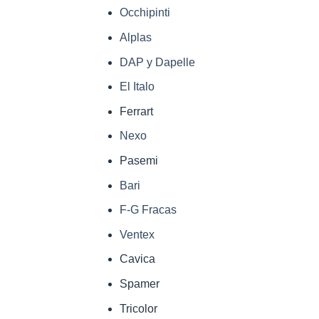
Occhipinti
Alplas
DAP y Dapelle
El Italo
Ferrart
Nexo
Pasemi
Bari
F-G Fracas
Ventex
Cavica
Spamer
Tricolor