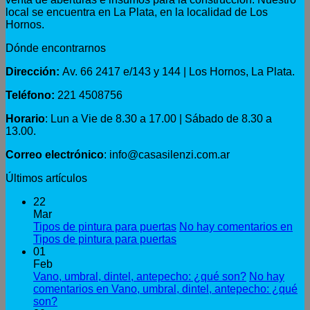
local se encuentra en La Plata, en la localidad de Los
Hornos.
Dónde encontrarnos
Dirección:
Av. 66 2417 e/143 y 144 | Los Hornos, La Plata.
Teléfono:
221 4508756
Horario
: Lun a Vie de 8.30 a 17.00 | Sábado de 8.30 a
13.00.
Correo electrónico
: info@casasilenzi.com.ar
Últimos artículos
22
Mar
Tipos de pintura para puertas
No hay comentarios
en
Tipos de pintura para puertas
01
Feb
Vano, umbral, dintel, antepecho: ¿qué son?
No hay
comentarios
en Vano, umbral, dintel, antepecho: ¿qué
son?