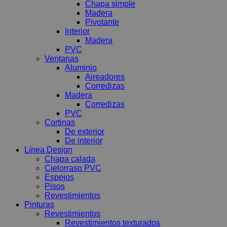
Chapa simple
Madera
Pivotante
Interior
Madera
PVC
Ventanas
Aluminio
Aireadores
Corredizas
Madera
Corredizas
PVC
Cortinas
De exterior
De interior
Línea Design
Chapa calada
Cielorraso PVC
Espejos
Pisos
Revestimientos
Pinturas
Revestimientos
Revestimientos texturados