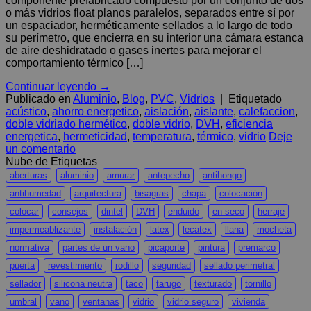
componente prefabricado compuesto por un conjunto de dos
o más vidrios float planos paralelos, separados entre sí por
un espaciador, herméticamente sellados a lo largo de todo
su perímetro, que encierra en su interior una cámara estanca
de aire deshidratado o gases inertes para mejorar el
comportamiento térmico […]
Continuar leyendo
→
Publicado en
Aluminio
,
Blog
,
PVC
,
Vidrios
|
Etiquetado
acústico
,
ahorro energetico
,
aislación
,
aislante
,
calefaccion
,
doble vidriado hermético
,
doble vidrio
,
DVH
,
eficiencia
energetica
,
hermeticidad
,
temperatura
,
térmico
,
vidrio
Deje
un comentario
Nube de Etiquetas
aberturas
aluminio
amurar
antepecho
antihongo
antihumedad
arquitectura
bisagras
chapa
colocación
colocar
consejos
dintel
DVH
enduido
en seco
herraje
impermeablizante
instalación
latex
lecatex
llana
mocheta
normativa
partes de un vano
picaporte
pintura
premarco
puerta
revestimiento
rodillo
seguridad
sellado perimetral
sellador
silicona neutra
taco
tarugo
texturado
tornillo
umbral
vano
ventanas
vidrio
vidrio seguro
vivienda