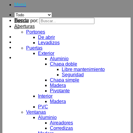
Menú
Tienda
Buscar por:
Aberturas
Portones
De abrir
Levadizos
Puertas
Exterior
Aluminio
Chapa doble
Libre mantenimiento
Seguridad
Chapa simple
Madera
Pivotante
Interior
Madera
PVC
Ventanas
Aluminio
Aireadores
Corredizas