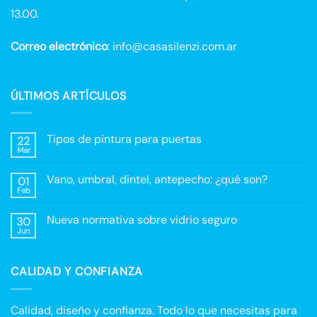
13.00.
Correo electrónico
: info@casasilenzi.com.ar
ÚLTIMOS ARTÍCULOS
Tipos de pintura para puertas
22
Mar
No
hay
comentarios
Vano, umbral, dintel, antepecho: ¿qué son?
01
en
Tipos
Feb
No
de
hay
pintura
comentarios
para
Nueva normativa sobre vidrio seguro
30
en
puertas
Vano,
Jun
No
umbral,
hay
dintel,
comentarios
antepecho:
en
¿qué
CALIDAD Y CONFIANZA
Nueva
son?
normativa
sobre
vidrio
seguro
Calidad, diseño y confianza. Todo lo que necesitas para