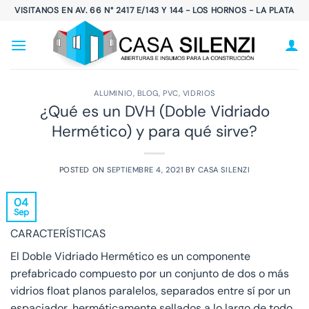
Saltar
VISITANOS EN AV. 66 N° 2417 E/143 Y 144 - LOS HORNOS - LA PLATA
al
contenido
ALUMINIO
,
BLOG
,
PVC
,
VIDRIOS
¿Qué es un DVH (Doble Vidriado
Hermético) y para qué sirve?
POSTED ON
SEPTIEMBRE 4, 2021
BY
CASA SILENZI
04
Sep
CARACTERÍSTICAS
El Doble Vidriado Hermético es un componente
prefabricado compuesto por un conjunto de dos o más
vidrios float planos paralelos, separados entre sí por un
espaciador, herméticamente sellados a lo largo de todo