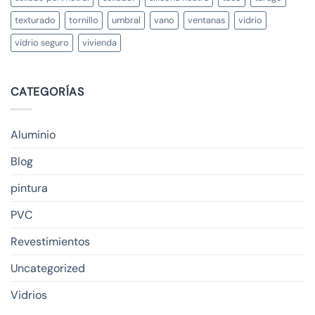
texturado
tornillo
umbral
vano
ventanas
vidrio
vidrio seguro
vivienda
CATEGORÍAS
Aluminio
Blog
pintura
PVC
Revestimientos
Uncategorized
Vidrios