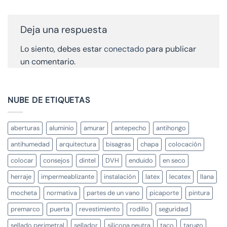
Deja una respuesta
Lo siento, debes estar
conectado
para publicar
un comentario.
NUBE DE ETIQUETAS
aberturas
aluminio
amurar
antepecho
antihongo
antihumedad
arquitectura
bisagras
chapa
colocación
colocar
consejos
dintel
DVH
enduido
en seco
herraje
impermeablizante
instalación
latex
lecatex
llana
mocheta
normativa
partes de un vano
picaporte
pintura
premarco
puerta
revestimiento
rodillo
seguridad
sellado perimetral
sellador
silicona neutra
taco
tarugo