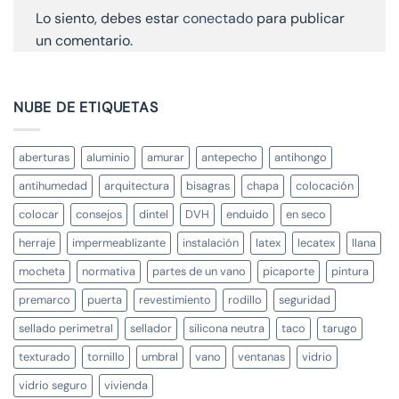
Lo siento, debes estar
conectado
para publicar
un comentario.
NUBE DE ETIQUETAS
aberturas
aluminio
amurar
antepecho
antihongo
antihumedad
arquitectura
bisagras
chapa
colocación
colocar
consejos
dintel
DVH
enduido
en seco
herraje
impermeablizante
instalación
latex
lecatex
llana
mocheta
normativa
partes de un vano
picaporte
pintura
premarco
puerta
revestimiento
rodillo
seguridad
sellado perimetral
sellador
silicona neutra
taco
tarugo
texturado
tornillo
umbral
vano
ventanas
vidrio
vidrio seguro
vivienda