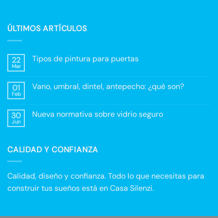
ÚLTIMOS ARTÍCULOS
Tipos de pintura para puertas
22
Mar
No
hay
comentarios
Vano, umbral, dintel, antepecho: ¿qué son?
01
en
Tipos
Feb
No
de
hay
pintura
comentarios
para
Nueva normativa sobre vidrio seguro
30
en
puertas
Vano,
Jun
No
umbral,
hay
dintel,
comentarios
antepecho:
en
¿qué
CALIDAD Y CONFIANZA
Nueva
son?
normativa
sobre
vidrio
seguro
Calidad, diseño y confianza. Todo lo que necesitas para
construir tus sueños está en Casa Silenzi.