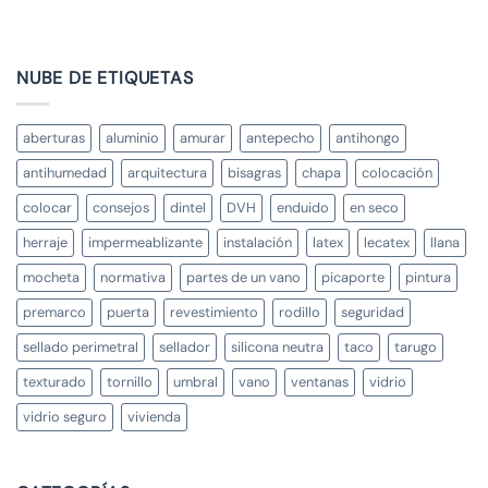
NUBE DE ETIQUETAS
aberturas
aluminio
amurar
antepecho
antihongo
antihumedad
arquitectura
bisagras
chapa
colocación
colocar
consejos
dintel
DVH
enduido
en seco
herraje
impermeablizante
instalación
latex
lecatex
llana
mocheta
normativa
partes de un vano
picaporte
pintura
premarco
puerta
revestimiento
rodillo
seguridad
sellado perimetral
sellador
silicona neutra
taco
tarugo
texturado
tornillo
umbral
vano
ventanas
vidrio
vidrio seguro
vivienda