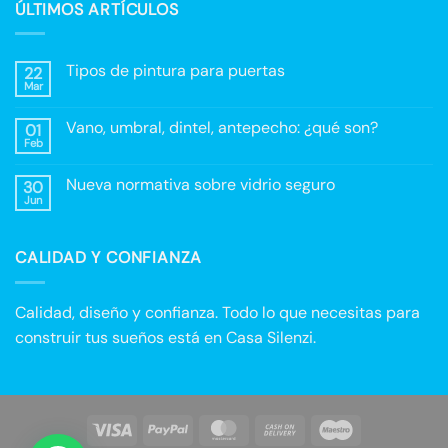
ÚLTIMOS ARTÍCULOS
Tipos de pintura para puertas
22
Mar
No
hay
comentarios
Vano, umbral, dintel, antepecho: ¿qué son?
01
en
Tipos
Feb
No
de
hay
pintura
comentarios
para
Nueva normativa sobre vidrio seguro
30
en
puertas
Vano,
Jun
No
umbral,
hay
dintel,
comentarios
antepecho:
en
¿qué
CALIDAD Y CONFIANZA
Nueva
son?
normativa
sobre
vidrio
seguro
Calidad, diseño y confianza. Todo lo que necesitas para
construir tus sueños está en Casa Silenzi.
Visa
PayPal
MasterCard
Cash
Maestro