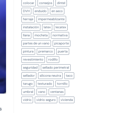
colocar
consejos
dintel
DVH
enduido
en seco
herraje
impermeablizante
instalación
latex
lecatex
llana
mocheta
normativa
partes de un vano
picaporte
pintura
premarco
puerta
revestimiento
rodillo
seguridad
sellado perimetral
sellador
silicona neutra
taco
tarugo
texturado
tornillo
umbral
vano
ventanas
vidrio
vidrio seguro
vivienda
é