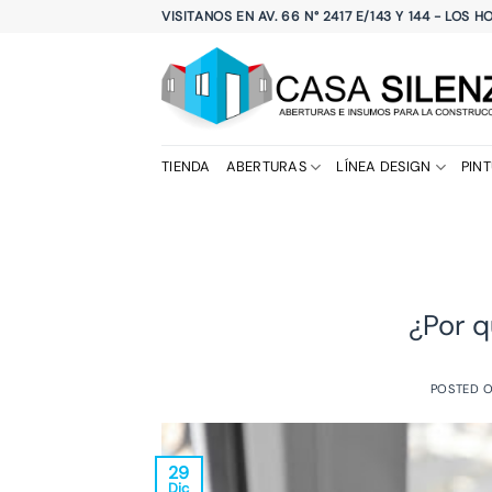
Saltar
VISITANOS EN AV. 66 N° 2417 E/143 Y 144 - LOS 
al
contenido
TIENDA
ABERTURAS
LÍNEA DESIGN
PIN
¿Por q
POSTED 
29
Dic