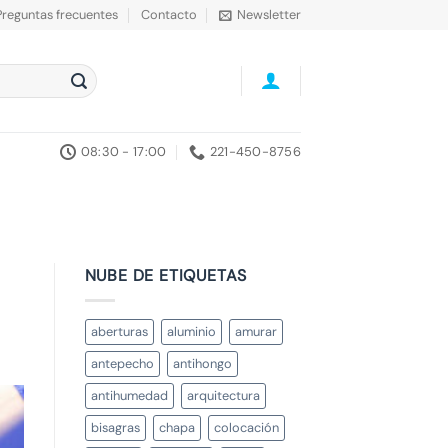
Preguntas frecuentes
Contacto
Newsletter
08:30 - 17:00
221-450-8756
NUBE DE ETIQUETAS
aberturas
aluminio
amurar
antepecho
antihongo
antihumedad
arquitectura
bisagras
chapa
colocación